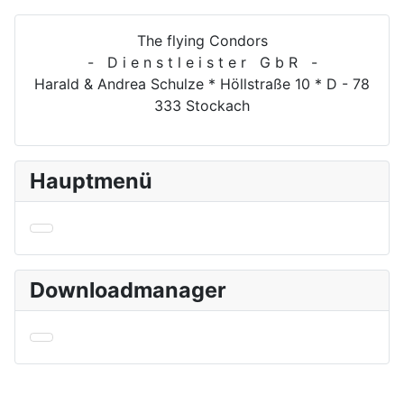
The flying Condors
- D i e n s t l e i s t e r G b R -
Harald & Andrea Schulze * Höllstraße 10 * D - 78
333 Stockach
Hauptmenü
Downloadmanager