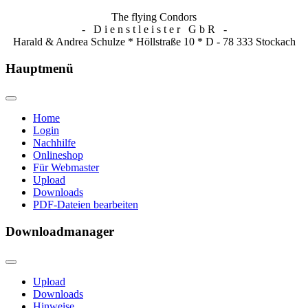
The flying Condors
- D i e n s t l e i s t e r G b R -
Harald & Andrea Schulze * Höllstraße 10 * D - 78 333 Stockach
Hauptmenü
Home
Login
Nachhilfe
Onlineshop
Für Webmaster
Upload
Downloads
PDF-Dateien bearbeiten
Downloadmanager
Upload
Downloads
Hinweise