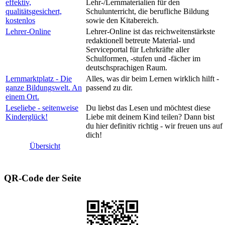
effektiv,
Lehr-/Lernmaterialien für den
qualitätsgesichert,
Schulunterricht, die berufliche Bildung
kostenlos
sowie den Kitabereich.
Lehrer-Online
Lehrer-Online ist das reichweitenstärkste
redaktionell betreute Material- und
Serviceportal für Lehrkräfte aller
Schulformen, -stufen und -fächer im
deutschsprachigen Raum.
Lernmarktplatz - Die
Alles, was dir beim Lernen wirklich hilft -
ganze Bildungswelt. An
passend zu dir.
einem Ort.
Leseliebe - seitenweise
Du liebst das Lesen und möchtest diese
Kinderglück!
Liebe mit deinem Kind teilen? Dann bist
du hier definitiv richtig - wir freuen uns auf
dich!
Übersicht
QR-Code der Seite